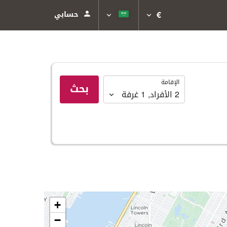
€
حسابي
الإقامة
الإقامة
بحث
2
الأفراد
,
1
غرفة
+
−