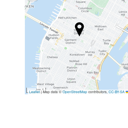
1 km
|
Map data ©
OpenStreetMap
contributors,
CC-BY-SA
Leaflet