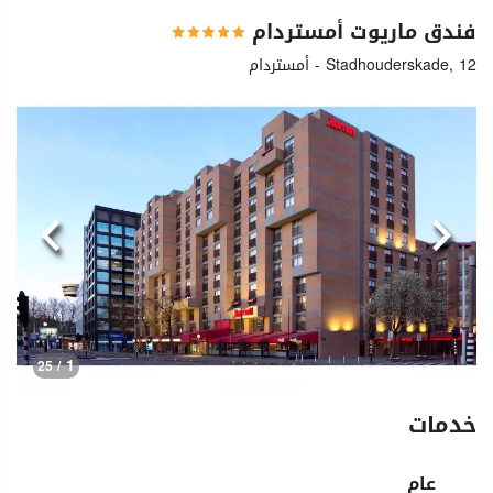
فندق ماريوت أمستردام
Stadhouderskade, 12 - أمستردام
السابق
التالي
1
/ 25
خدمات
عام