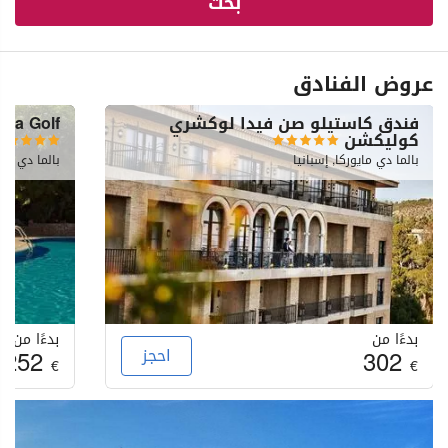
بحث
عروض الفنادق
فندق كاستيلو صن فيدا لوكشري
lla Golf
كوليكشن
بالما دي مايوركا, إسبانيا
بالما دي ماي
بدءًا من
بدءًا من
302
احجز
252
€
€