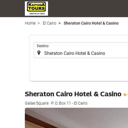
Home
El Cairo
Sheraton Cairo Hotel & Casino
Introduzca
Destino
el
lugar
de
destino
en
el
que
Sheraton Cairo Hotel & Casino
realizar
la
Galae Square · P. O. Box 11 - El Cairo
búsqueda
de
su
alojamiento..