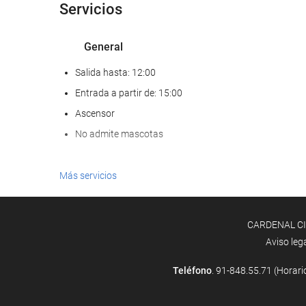
Servicios
General
Salida hasta: 12:00
Entrada a partir de: 15:00
Ascensor
No admite mascotas
Comida y bebida
Más servicios
Restaurante a la carta
Bar
CARDENAL CISN
Cafetera en zonas comunes
Aviso leg
Teléfono
. 91-848.55.71 (Horari
Servicios de recepción
Recepción 24 horas