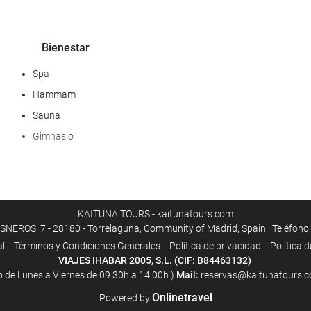
Bienestar
Spa
Hammam
Sauna
Gimnasio
Piscina
Piscina
KAITUNA TOURS - kaitunatours.com
Piscina infantil
EROS, 7 - 28180 - Torrelaguna, Community of Madrid, Spain | Teléfono
al
Términos y Condiciones Generales
Polí­tica de privacidad
Política 
VIAJES IHABAR 2005, S.L. (CIF: B84463132)
o de Lunes a Viernes de 09.30h a 14.00h )
Mail:
reservas@kaitunatours.c
Ocio y familias
Onlinetravel
Powered by
Casino