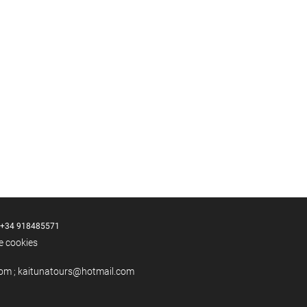
+34 918485571
de cookies
om ; kaitunatours@hotmail.com