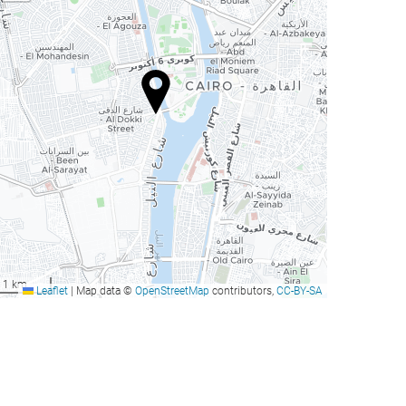
1 km
Leaflet
|
Map data ©
OpenStreetMap
contributors,
CC-BY-SA