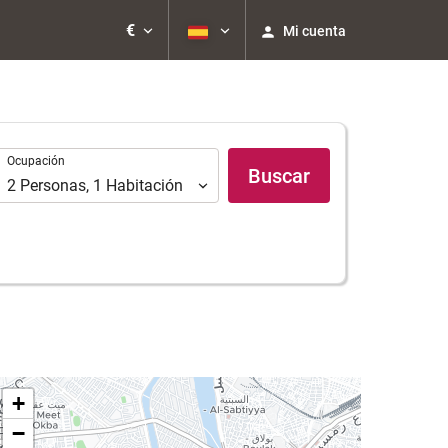
€
Mi cuenta
Ocupación
Ocupación
Buscar
2
Personas
,
1
Habitación
+
−