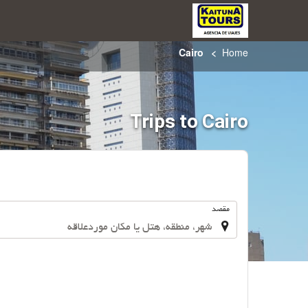
Cairo
Home
Trips to Cairo
.
مقصد