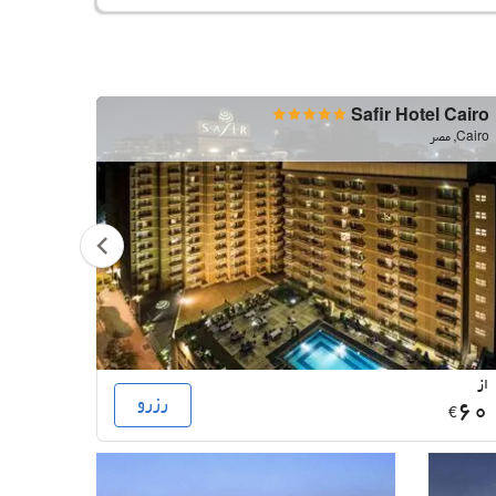
Casino
Safir Hotel Cairo
Cairo, مصر
Cairo, مصر
از
از
رزرو
141
60
€