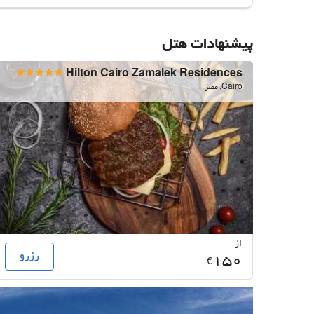
پیشنهادات هتل
Hilton Cairo Zamalek Residences
Cairo, مصر
از
رزرو
150
€