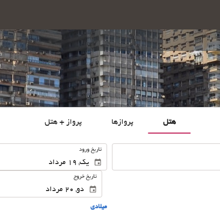
هتل
پروازها
پرواز + هتل
.
تاریخ ورود
تاریخ خروج
ميلادى