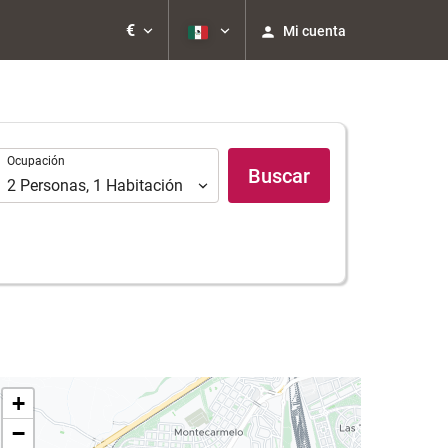
€
Mi cuenta
Ocupación
Ocupación
Buscar
2
Personas
,
1
Habitación
+
−