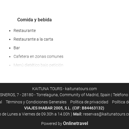
Comida y bebida
Restaurante
Restaurante a la carta
Bar
Cafetera en zonas comunes
Menú dietético bajo petición
Servicio de habitaciones
KAITUNA TOURS - kaitunatours.com
EROS, 7 - 28180 - Torrelaguna, Community of Madrid, Spain | Teléfono
al
Términos y Condiciones Generales
Política de privacidad
Política 
VIAJES IHABAR 2005, S.L. (CIF: B84463132)
o de Lunes a Viernes de 09.30h a 14.00h )
Mail:
reservas@kaitunatours.c
Onlinetravel
Bienestar
Powered by