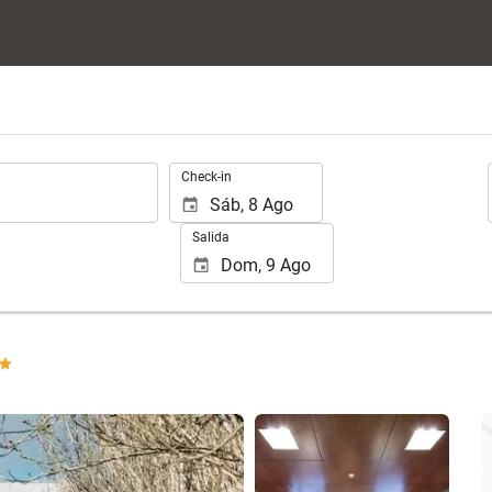
.
Check-in
Salida
Ver 54 fotos