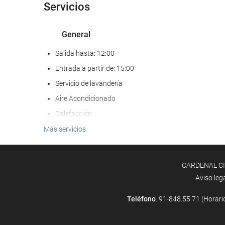
Servicios
General
Salida hasta: 12:00
Entrada a partir de: 15:00
Servicio de lavandería
Aire Acondicionado
Calefacción
Ascensor
Más servicios
AAdaptado para personas con movilidad reducida
Habitaciones No fumadores
CARDENAL CISN
Hotel no fumadores
Aviso leg
No admite mascotas
Teléfono
. 91-848.55.71 (Horari
Acceso a Internet