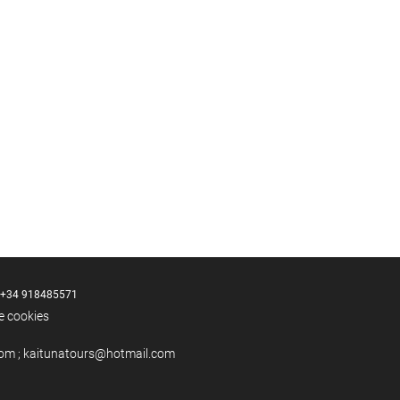
+34 918485571
de cookies
om ; kaitunatours@hotmail.com