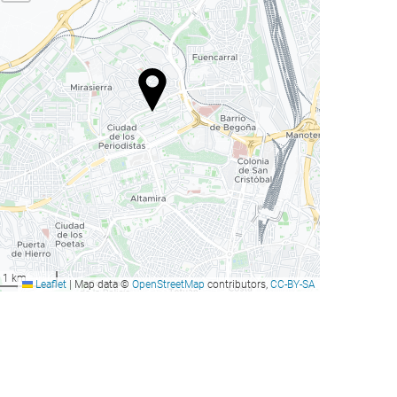
1 km
Leaflet
|
Map data ©
OpenStreetMap
contributors,
CC-BY-SA