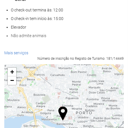
O check-out termina às: 12:00
O check-in tem início às: 15:00
Elevador
Não admite animais
Bem-estar
Mais serviços
Número de inscrição no Registo de Turismo: 181/14449
Spa
Banho turco
+
Sauna
−
Ginásio
Alimentação e bebidas
Restaurante à la carte
Bar