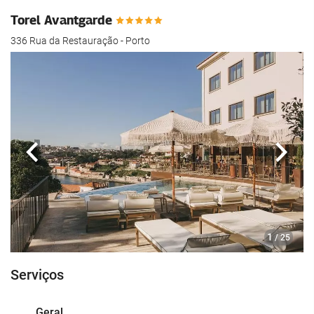
Torel Avantgarde
336 Rua da Restauração - Porto
Anterior
Segui
1
/ 25
Serviços
Geral